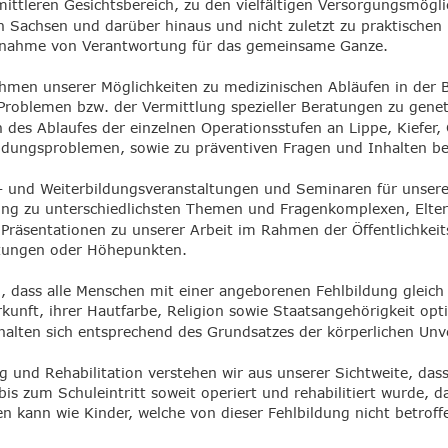
ittleren Gesichtsbereich, zu den vielfältigen Versorgungsmögli
 Sachsen und darüber hinaus und nicht zuletzt zu praktischen 
rnahme von Verantwortung für das gemeinsame Ganze.
ahmen unserer Möglichkeiten zu medizinischen Abläufen in der 
Problemen bzw. der Vermittlung spezieller Beratungen zu gene
es Ablaufes der einzelnen Operationsstufen an Lippe, Kiefer,
ldungsproblemen, sowie zu präventiven Fragen und Inhalten be
 und Weiterbildungsveranstaltungen und Seminaren für unsere b
gung zu unterschiedlichsten Themen und Fragenkomplexen, Elte
räsentationen zu unserer Arbeit im Rahmen der Öffentlichkeits
altungen oder Höhepunkten.
in, dass alle Menschen mit einer angeborenen Fehlbildung gleic
unft, ihrer Hautfarbe, Religion sowie Staatsangehörigkeit opt
alten sich entsprechend des Grundsatzes der körperlichen Unve
 und Rehabilitation verstehen wir aus unserer Sichtweite, dass
s zum Schuleintritt soweit operiert und rehabilitiert wurde, d
kann wie Kinder, welche von dieser Fehlbildung nicht betroffe