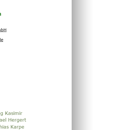
h
mbH
de
ig Kasimir
ael Hergert
hias Karpe