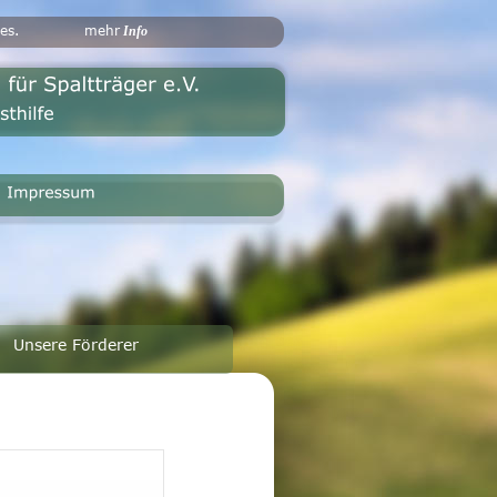
es.
mehr
 Info
Unsere Förderer