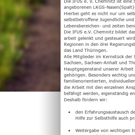
Die IFUS e. V. Chemnitz ist eine 
angeborenen LKGS-Nasen(Spalt)-F
Hierbei geht es nicht nur um se
selbstbetroffene Jugendliche und 
Lebensbereichen- und zeiten ben
Die IFUS e.V. Chemnitz bildet das
arbeit gelenkt und gesteuert wird
Regionen in den drei Regierungsb
das Land Thüringen.
Alle Mitglieder im Kernstück der
Sachsen, Sachsen-Anhalt und Thü
Hauptgegenstand unserer Arbeit 
gehörigen. Besonders wichtig un
familienorientierten, individuel
die Arbeit mit den einzelnen Ansp
befähigt werden, eigenständig e
Deshalb fördern wir:
•
den Erfahrungsaustausch der
Hilfe zur Selbsthilfe auch 
•
Weitergabe von wichtigen I