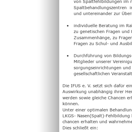
von Spaltfehlbildungen im m
Spaltbehandlungszentren  in
und untereinander zur Übe
•
individuelle Beratung im R
zu genetischen Fragen und 
Zusammenhänge, zu Fragen d
Fragen zu Schul- und Ausbi
•
Durchführung von Bildungs-
Mitglieder unserer Vereini
sorgungseinrichtungen und P
gesellschaftlichen Veranst
Die IFUS e. V. setzt sich dafür e
Auswirkung unabhängig ihrer Herk
werden sowie gleiche Chancen erh
können.
Unter einer optimalen Behandlung
LKGS- Nasen(Spalt)-Fehlbildung bi
chancen erhalten und wahrnehmen 
Dies schließt ein: