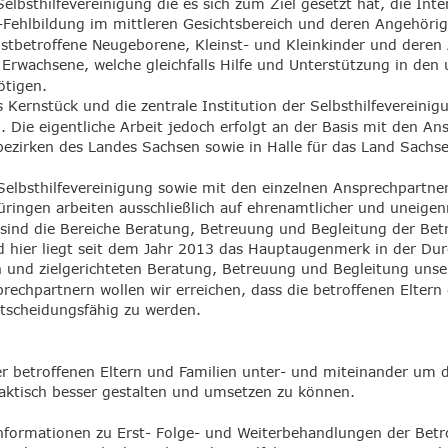
Selbsthilfevereinigung die es sich zum Ziel gesetzt hat, die In
ehlbildung im mittleren Gesichtsbereich und deren Angehörige
lbstbetroffene Neugeborene, Kleinst- und Kleinkinder und dere
Erwachsene, welche gleichfalls Hilfe und Unterstützung in den 
ötigen.
 Kernstück und die zentrale Institution der Selbsthilfevereinig
. Die eigentliche Arbeit jedoch erfolgt an der Basis mit den An
ezirken des Landes Sachsen sowie in Halle für das Land Sachse
 Selbsthilfevereinigung sowie mit den einzelnen Ansprechpartner
ringen arbeiten ausschließlich auf ehrenamtlicher und uneigen
sind die Bereiche Beratung, Betreuung und Begleitung der Betr
d hier liegt seit dem Jahr 2013 das Hauptaugenmerk in der Du
len und zielgerichteten Beratung, Betreuung und Begleitung unse
rechpartnern wollen wir erreichen, dass die betroffenen Eltern d
ntscheidungsfähig zu werden.
 betroffenen Eltern und Familien unter- und miteinander um die
praktisch besser gestalten und umsetzen zu können.
nformationen zu Erst- Folge- und Weiterbehandlungen der Betr